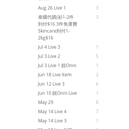
Aug 26 Live 1
3
泰國代購(衫1-2件
3
到付$16 3件免運費
Skincare到付1-
2kg$16
Jul 4 Live 3
1
Jul 3 Live 2
5
Jul 3 Live 1 靚onni
1
Jun 18 Live Item
2
Jun 12 Live 3
6
Jun 10 靚onni Live
1
May 29
8
May 14 Live 4
7
May 14 Live 3
1