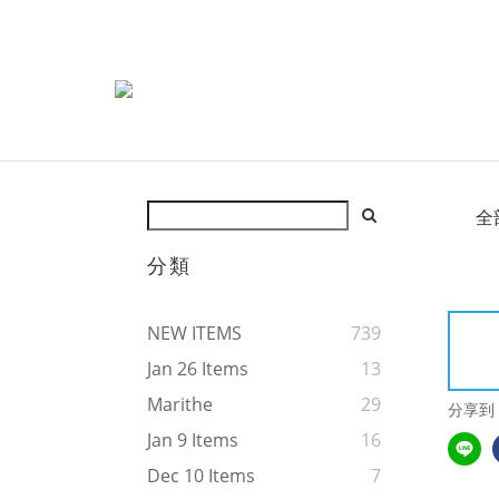
全
分類
NEW ITEMS
739
Jan 26 Items
13
Marithe
29
分享到
Jan 9 Items
16
Dec 10 Items
7