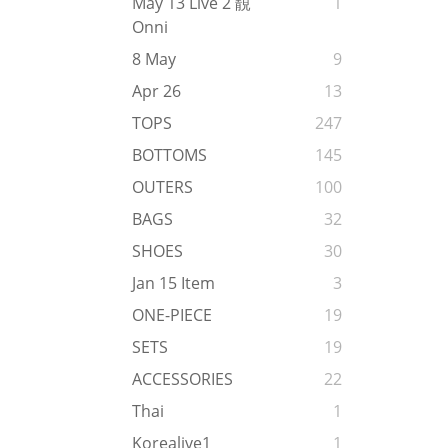
May 13 Live 2 靚
1
Onni
8 May
9
Apr 26
13
TOPS
247
BOTTOMS
145
OUTERS
100
BAGS
32
SHOES
30
Jan 15 Item
3
ONE-PIECE
19
SETS
19
ACCESSORIES
22
Thai
1
Korealive1
1