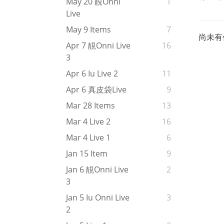
May 20 靚onni
1
Live
May 9 Items
7
尚未有
Apr 7 靚onni Live
16
3
Apr 6 Iu Live 2
11
Apr 6 真皮袋live
9
Mar 28 Items
13
Mar 4 Live 2
16
Mar 4 Live 1
6
Jan 15 Item
9
Jan 6 靚onni Live
2
3
Jan 5 Iu Onni Live
3
2