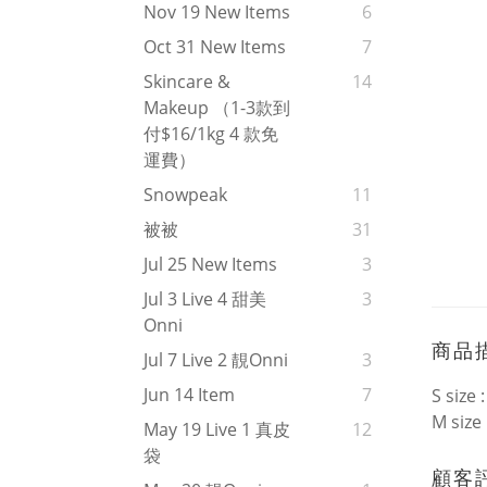
Nov 19 New Items
6
Oct 31 New Items
7
Skincare &
14
Makeup （1-3款到
付$16/1kg 4 款免
運費）
Snowpeak
11
被被
31
Jul 25 New Items
3
Jul 3 Live 4 甜美
3
Onni
商品
Jul 7 Live 2 靚onni
3
Jun 14 Item
7
S siz
M siz
May 19 Live 1 真皮
12
袋
顧客