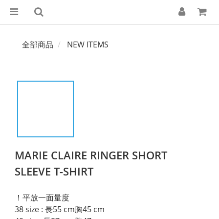
全部商品
NEW ITEMS
MARIE CLAIRE RINGER SHORT
SLEEVE T-SHIRT
！平放一面量度
38 size : 長55 cm胸45 cm