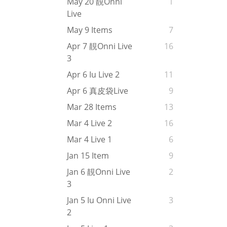
May 20 靚onni
1
Live
May 9 Items
7
Apr 7 靚onni Live
16
3
Apr 6 Iu Live 2
11
Apr 6 真皮袋live
9
Mar 28 Items
13
Mar 4 Live 2
16
Mar 4 Live 1
6
Jan 15 Item
9
Jan 6 靚onni Live
2
3
Jan 5 Iu Onni Live
3
2