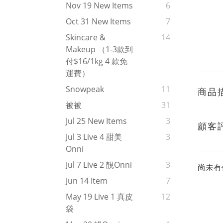
Nov 19 New Items
6
Oct 31 New Items
7
Skincare &
14
Makeup （1-3款到
付$16/1kg 4 款免
運費）
Snowpeak
11
商品
被被
31
Jul 25 New Items
3
顧客
Jul 3 Live 4 甜美
3
Onni
Jul 7 Live 2 靚onni
3
尚未有
Jun 14 Item
7
May 19 Live 1 真皮
12
袋