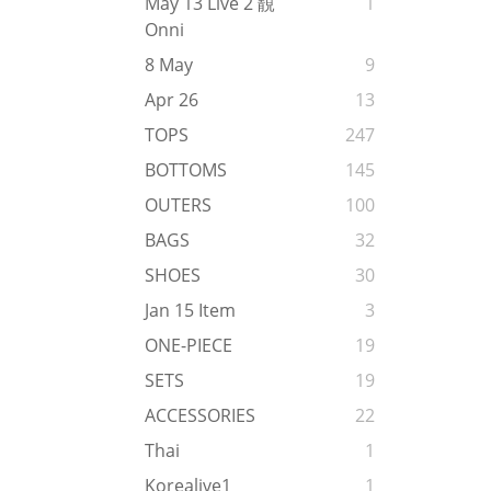
May 13 Live 2 靚
1
Onni
8 May
9
Apr 26
13
TOPS
247
BOTTOMS
145
OUTERS
100
BAGS
32
SHOES
30
Jan 15 Item
3
ONE-PIECE
19
SETS
19
ACCESSORIES
22
Thai
1
Korealive1
1