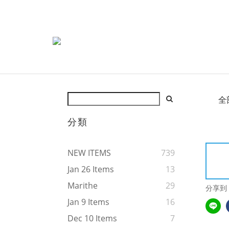
全
分類
NEW ITEMS
739
Jan 26 Items
13
Marithe
29
分享到
Jan 9 Items
16
Dec 10 Items
7