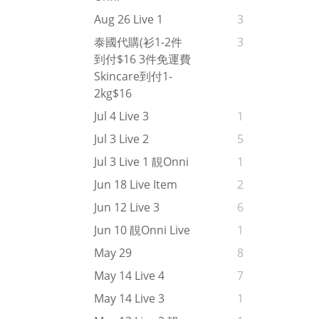
Aug 26 Live 1
3
泰國代購(衫1-2件
3
到付$16 3件免運費
Skincare到付1-
2kg$16
Jul 4 Live 3
1
Jul 3 Live 2
5
Jul 3 Live 1 靚onni
1
Jun 18 Live Item
2
Jun 12 Live 3
6
Jun 10 靚onni Live
1
May 29
8
May 14 Live 4
7
May 14 Live 3
1