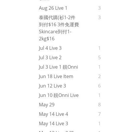
Aug 26 Live 1
3
泰國代購(衫1-2件
3
到付$16 3件免運費
Skincare到付1-
2kg$16
Jul 4 Live 3
1
Jul 3 Live 2
5
Jul 3 Live 1 靚onni
1
Jun 18 Live Item
2
Jun 12 Live 3
6
Jun 10 靚onni Live
1
May 29
8
May 14 Live 4
7
May 14 Live 3
1