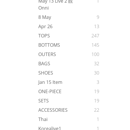
May 13 Live 2 靚
1
Onni
8 May
9
Apr 26
13
TOPS
247
BOTTOMS
145
OUTERS
100
BAGS
32
SHOES
30
Jan 15 Item
3
ONE-PIECE
19
SETS
19
ACCESSORIES
22
Thai
1
Korealive1
1