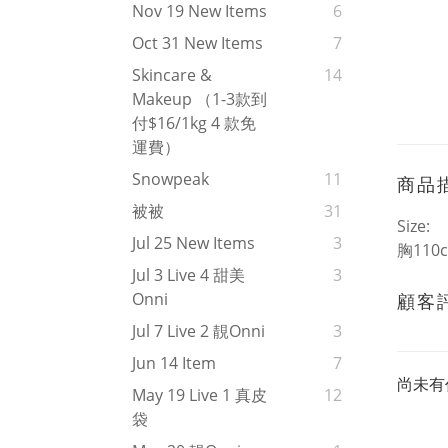
Nov 19 New Items
6
Oct 31 New Items
7
Skincare &
14
Makeup （1-3款到
付$16/1kg 4 款免
運費）
Snowpeak
11
商品
被被
31
Size:
Jul 25 New Items
3
胸110
Jul 3 Live 4 甜美
3
Onni
顧客
Jul 7 Live 2 靚onni
3
Jun 14 Item
7
尚未有
May 19 Live 1 真皮
12
袋