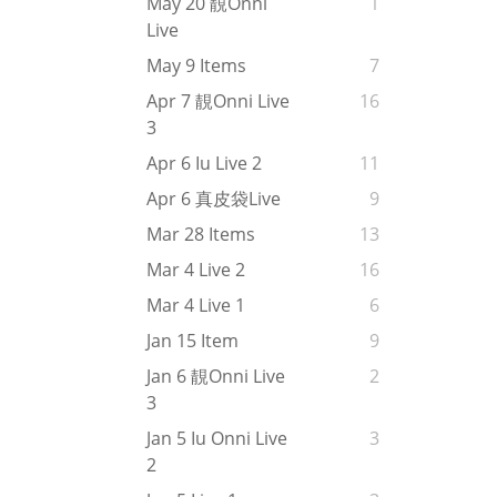
May 20 靚onni
1
Live
May 9 Items
7
Apr 7 靚onni Live
16
3
Apr 6 Iu Live 2
11
Apr 6 真皮袋live
9
Mar 28 Items
13
Mar 4 Live 2
16
Mar 4 Live 1
6
Jan 15 Item
9
Jan 6 靚onni Live
2
3
Jan 5 Iu Onni Live
3
2