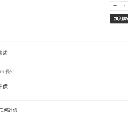
加入購
描述
cm 長51
評價
任何評價