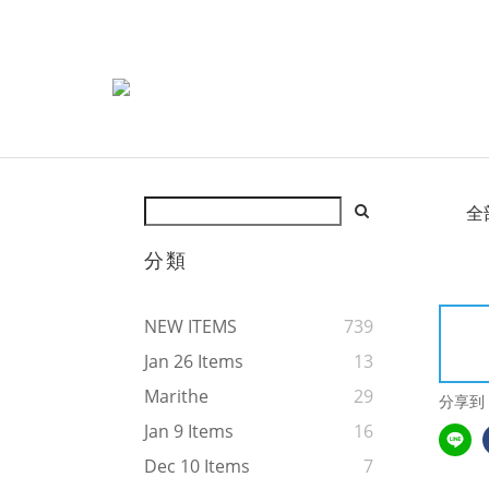
全
分類
NEW ITEMS
739
Jan 26 Items
13
Marithe
29
分享到
Jan 9 Items
16
Dec 10 Items
7