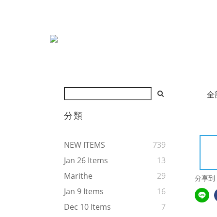
全
分類
NEW ITEMS
739
Jan 26 Items
13
Marithe
29
分享到
Jan 9 Items
16
Dec 10 Items
7