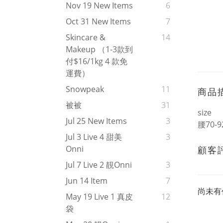
Nov 19 New Items
6
Oct 31 New Items
7
Skincare &
14
Makeup （1-3款到
付$16/1kg 4 款免
運費）
Snowpeak
11
商品
被被
31
size
Jul 25 New Items
3
腰70-92
Jul 3 Live 4 甜美
3
Onni
顧客
Jul 7 Live 2 靚onni
3
Jun 14 Item
7
尚未有
May 19 Live 1 真皮
12
袋