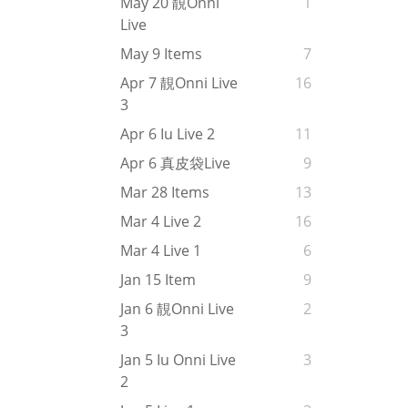
May 20 靚onni
1
Live
May 9 Items
7
Apr 7 靚onni Live
16
3
Apr 6 Iu Live 2
11
Apr 6 真皮袋live
9
Mar 28 Items
13
Mar 4 Live 2
16
Mar 4 Live 1
6
Jan 15 Item
9
Jan 6 靚onni Live
2
3
Jan 5 Iu Onni Live
3
2