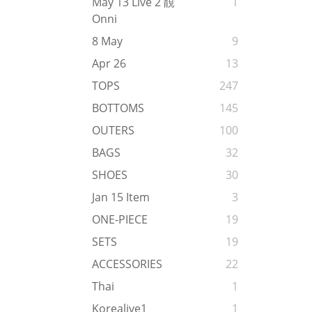
May 13 Live 2 靚
1
Onni
8 May
9
Apr 26
13
TOPS
247
BOTTOMS
145
OUTERS
100
BAGS
32
SHOES
30
Jan 15 Item
3
ONE-PIECE
19
SETS
19
ACCESSORIES
22
Thai
1
Korealive1
1