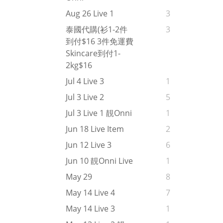
Aug 26 Live 1
3
泰國代購(衫1-2件
3
到付$16 3件免運費
Skincare到付1-
2kg$16
Jul 4 Live 3
1
Jul 3 Live 2
5
Jul 3 Live 1 靚onni
1
Jun 18 Live Item
2
Jun 12 Live 3
6
Jun 10 靚onni Live
1
May 29
8
May 14 Live 4
7
May 14 Live 3
1