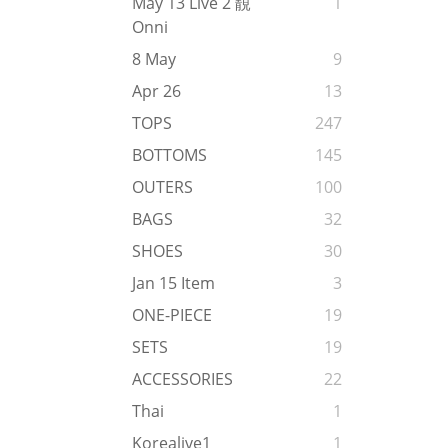
May 13 Live 2 靚
1
Onni
8 May
9
Apr 26
13
TOPS
247
BOTTOMS
145
OUTERS
100
BAGS
32
SHOES
30
Jan 15 Item
3
ONE-PIECE
19
SETS
19
ACCESSORIES
22
Thai
1
Korealive1
1