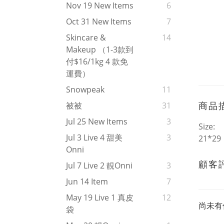
Nov 19 New Items
6
Oct 31 New Items
7
Skincare &
14
Makeup （1-3款到
付$16/1kg 4 款免
運費）
Snowpeak
11
商品
被被
31
Jul 25 New Items
3
Size:
Jul 3 Live 4 甜美
3
21*29
Onni
顧客
Jul 7 Live 2 靚onni
3
Jun 14 Item
7
May 19 Live 1 真皮
12
尚未有
袋