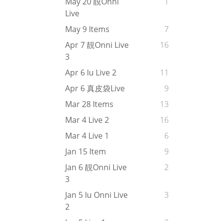
May 20 靚onni
1
Live
May 9 Items
7
Apr 7 靚onni Live
16
3
Apr 6 Iu Live 2
11
Apr 6 真皮袋live
9
Mar 28 Items
13
Mar 4 Live 2
16
Mar 4 Live 1
6
Jan 15 Item
9
Jan 6 靚onni Live
2
3
Jan 5 Iu Onni Live
3
2