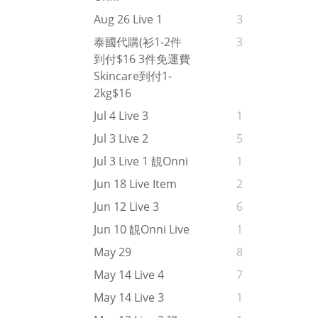
Aug 26 Live 1
3
泰國代購(衫1-2件
3
到付$16 3件免運費
Skincare到付1-
2kg$16
Jul 4 Live 3
1
Jul 3 Live 2
5
Jul 3 Live 1 靚onni
1
Jun 18 Live Item
2
Jun 12 Live 3
6
Jun 10 靚onni Live
1
May 29
8
May 14 Live 4
7
May 14 Live 3
1