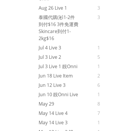
Aug 26 Live 1
3
泰國代購(衫1-2件
3
到付$16 3件免運費
Skincare到付1-
2kg$16
Jul 4 Live 3
1
Jul 3 Live 2
5
Jul 3 Live 1 靚onni
1
Jun 18 Live Item
2
Jun 12 Live 3
6
Jun 10 靚onni Live
1
May 29
8
May 14 Live 4
7
May 14 Live 3
1