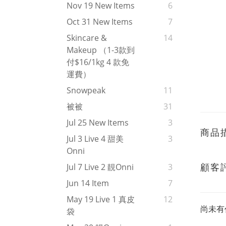
Nov 19 New Items
6
Oct 31 New Items
7
Skincare &
14
Makeup （1-3款到
付$16/1kg 4 款免
運費）
Snowpeak
11
被被
31
Jul 25 New Items
3
商品
Jul 3 Live 4 甜美
3
Onni
顧客
Jul 7 Live 2 靚onni
3
Jun 14 Item
7
May 19 Live 1 真皮
12
尚未有
袋