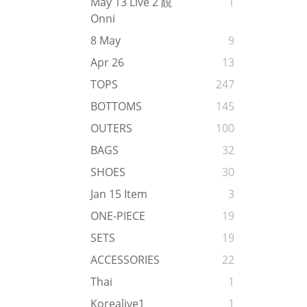
May 13 Live 2 靚
1
Onni
8 May
9
Apr 26
13
TOPS
247
BOTTOMS
145
OUTERS
100
BAGS
32
SHOES
30
Jan 15 Item
3
ONE-PIECE
19
SETS
19
ACCESSORIES
22
Thai
1
Korealive1
1