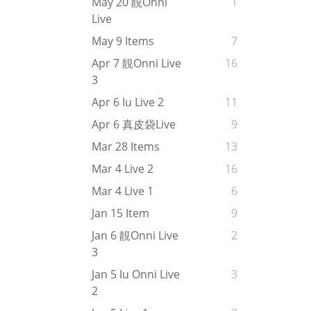
May 20 靚onni
1
Live
May 9 Items
7
Apr 7 靚onni Live
16
3
Apr 6 Iu Live 2
11
Apr 6 真皮袋live
9
Mar 28 Items
13
Mar 4 Live 2
16
Mar 4 Live 1
6
Jan 15 Item
9
Jan 6 靚onni Live
2
3
Jan 5 Iu Onni Live
3
2