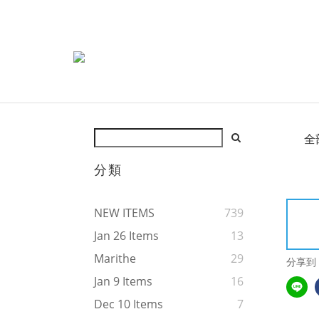
全
分類
NEW ITEMS
739
Jan 26 Items
13
Marithe
29
分享到
Jan 9 Items
16
Dec 10 Items
7