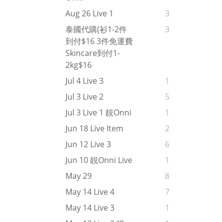
Aug 26 Live 1
3
泰國代購(衫1-2件
3
到付$16 3件免運費
Skincare到付1-
2kg$16
Jul 4 Live 3
1
Jul 3 Live 2
5
Jul 3 Live 1 靚onni
1
Jun 18 Live Item
2
Jun 12 Live 3
6
Jun 10 靚onni Live
1
May 29
8
May 14 Live 4
7
May 14 Live 3
1