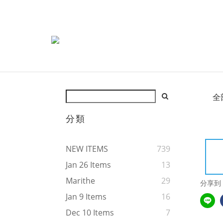
全
分類
NEW ITEMS
739
Jan 26 Items
13
Marithe
29
分享到
Jan 9 Items
16
Dec 10 Items
7