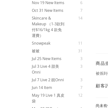
Nov 19 New Items
6
Oct 31 New Items
7
Skincare &
14
Makeup （1-3款到
付$16/1kg 4 款免
運費）
Snowpeak
11
被被
31
Jul 25 New Items
3
商品
Jul 3 Live 4 甜美
3
Onni
被係到
Jul 7 Live 2 靚onni
3
顧客
Jun 14 Item
7
May 19 Live 1 真皮
12
袋
尚未有