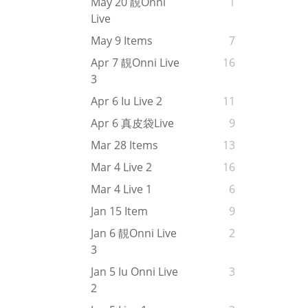
May 20 靚onni
1
Live
May 9 Items
7
Apr 7 靚onni Live
16
3
Apr 6 Iu Live 2
11
Apr 6 真皮袋live
9
Mar 28 Items
13
Mar 4 Live 2
16
Mar 4 Live 1
6
Jan 15 Item
9
Jan 6 靚onni Live
2
3
Jan 5 Iu Onni Live
3
2