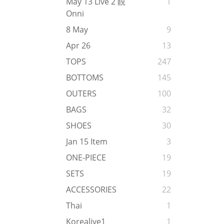
May 13 Live 2 靚
1
Onni
8 May
9
Apr 26
13
TOPS
247
BOTTOMS
145
OUTERS
100
BAGS
32
SHOES
30
Jan 15 Item
3
ONE-PIECE
19
SETS
19
ACCESSORIES
22
Thai
1
Korealive1
1