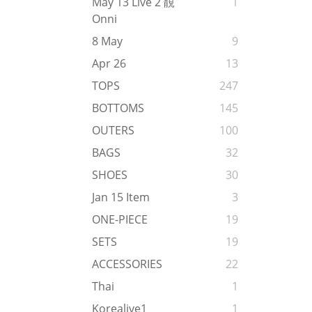
May 13 Live 2 靚
1
Onni
8 May
9
Apr 26
13
TOPS
247
BOTTOMS
145
OUTERS
100
BAGS
32
SHOES
30
Jan 15 Item
3
ONE-PIECE
19
SETS
19
ACCESSORIES
22
Thai
1
Korealive1
1