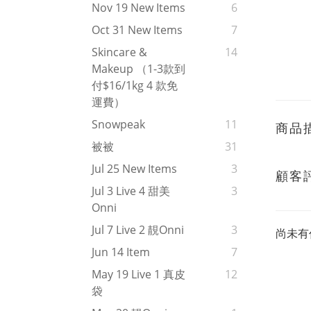
Nov 19 New Items
6
Oct 31 New Items
7
Skincare &
14
Makeup （1-3款到
付$16/1kg 4 款免
運費）
Snowpeak
11
商品
被被
31
Jul 25 New Items
3
顧客
Jul 3 Live 4 甜美
3
Onni
Jul 7 Live 2 靚onni
3
尚未有
Jun 14 Item
7
May 19 Live 1 真皮
12
袋