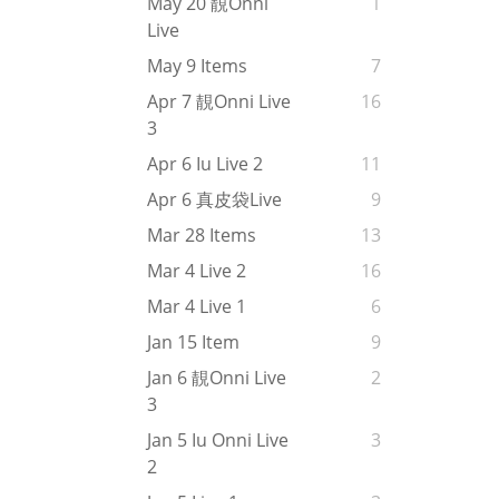
May 20 靚onni
1
Live
May 9 Items
7
Apr 7 靚onni Live
16
3
Apr 6 Iu Live 2
11
Apr 6 真皮袋live
9
Mar 28 Items
13
Mar 4 Live 2
16
Mar 4 Live 1
6
Jan 15 Item
9
Jan 6 靚onni Live
2
3
Jan 5 Iu Onni Live
3
2