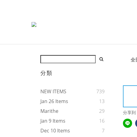
全
分類
NEW ITEMS
739
Jan 26 Items
13
Marithe
29
分享到
Jan 9 Items
16
Dec 10 Items
7