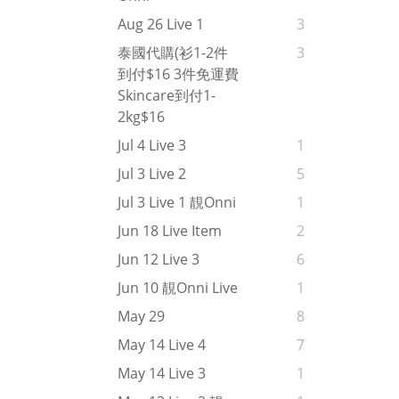
Aug 26 Live 1
3
泰國代購(衫1-2件
3
到付$16 3件免運費
Skincare到付1-
2kg$16
Jul 4 Live 3
1
Jul 3 Live 2
5
Jul 3 Live 1 靚onni
1
Jun 18 Live Item
2
Jun 12 Live 3
6
Jun 10 靚onni Live
1
May 29
8
May 14 Live 4
7
May 14 Live 3
1