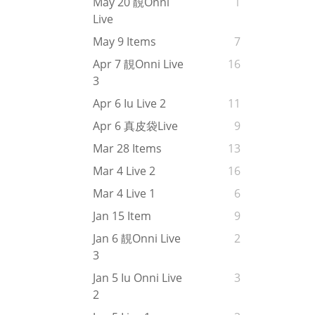
May 20 靚onni
1
Live
May 9 Items
7
Apr 7 靚onni Live
16
3
Apr 6 Iu Live 2
11
Apr 6 真皮袋live
9
Mar 28 Items
13
Mar 4 Live 2
16
Mar 4 Live 1
6
Jan 15 Item
9
Jan 6 靚onni Live
2
3
Jan 5 Iu Onni Live
3
2