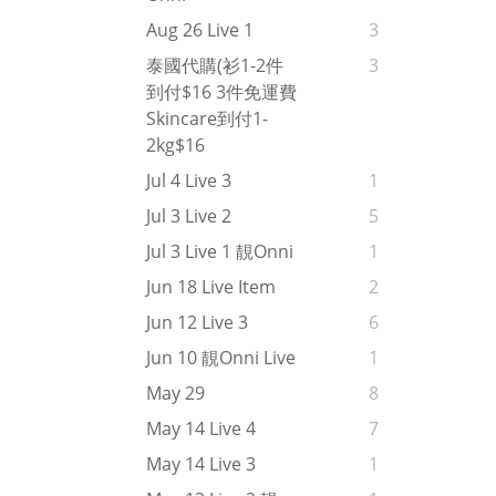
Aug 26 Live 1
3
泰國代購(衫1-2件
3
到付$16 3件免運費
Skincare到付1-
2kg$16
Jul 4 Live 3
1
Jul 3 Live 2
5
Jul 3 Live 1 靚onni
1
Jun 18 Live Item
2
Jun 12 Live 3
6
Jun 10 靚onni Live
1
May 29
8
May 14 Live 4
7
May 14 Live 3
1