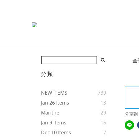
全
分類
NEW ITEMS
739
Jan 26 Items
13
Marithe
29
分享到
Jan 9 Items
16
Dec 10 Items
7