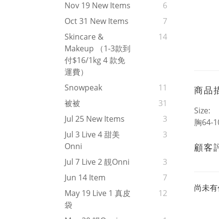
Nov 19 New Items
6
Oct 31 New Items
7
Skincare &
14
Makeup （1-3款到
付$16/1kg 4 款免
運費）
Snowpeak
11
商品
被被
31
Size:
Jul 25 New Items
3
胸64-1
Jul 3 Live 4 甜美
3
Onni
顧客
Jul 7 Live 2 靚onni
3
Jun 14 Item
7
尚未有
May 19 Live 1 真皮
12
袋