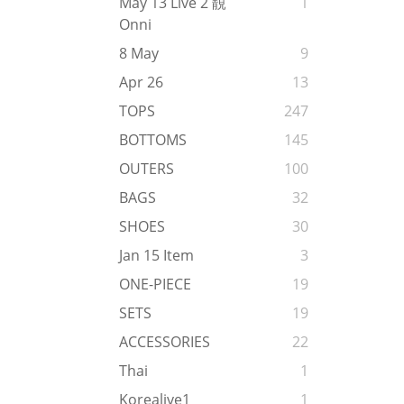
May 13 Live 2 靚
1
Onni
8 May
9
Apr 26
13
TOPS
247
BOTTOMS
145
OUTERS
100
BAGS
32
SHOES
30
Jan 15 Item
3
ONE-PIECE
19
SETS
19
ACCESSORIES
22
Thai
1
Korealive1
1