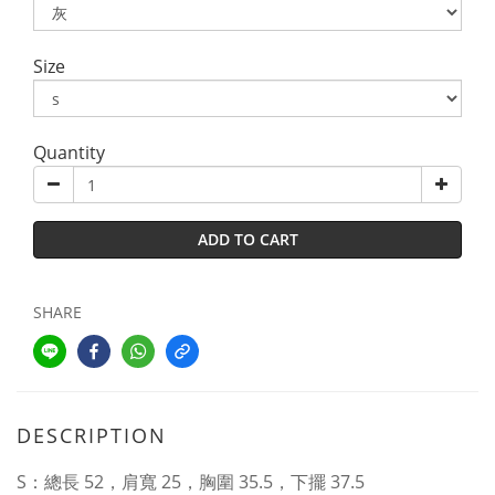
Size
Quantity
ADD TO CART
SHARE
DESCRIPTION
S：總長 52，肩寬 25，胸圍 35.5，下擺 37.5